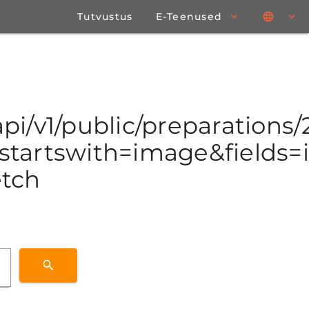
Tutvustus
E-Teenused
/api/v1/public/preparations
tartswith=image&fields=id
etch