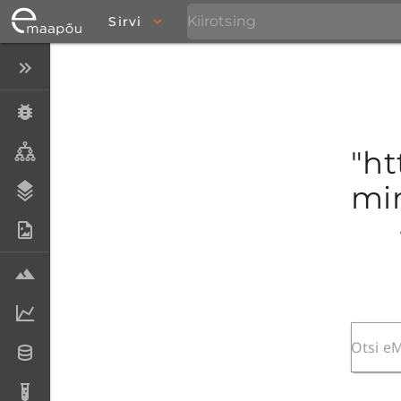
Sirvi
Peida menüü
Eksemplarid
Taksonid
"ht
mim
Stratigraafia
Fotoarhiiv
Proovid
Laboriandmed
Andmesetid
Analüüsid