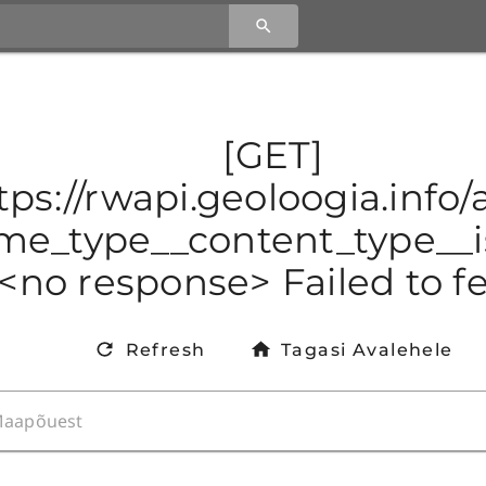
[GET]
tps://rwapi.geoloogia.info
e_type__content_type__is
<no response> Failed to f
Refresh
Tagasi Avalehele