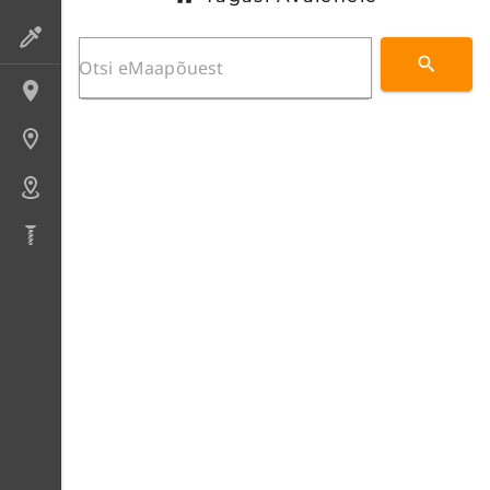
Preparaadid
Lokaliteedid
Uuringupunktid
Alad
Puursüdamikud