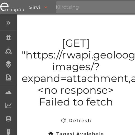
Sirvi
Peida menüü
Eksemplarid
[GET]
Taksonid
"https://rwapi.geoloogi
images/?
Stratigraafia
expand=attachment,at
Fotoarhiiv
<no response>
Proovid
Failed to fetch
Laboriandmed
Andmesetid
Refresh
Analüüsid
Tagasi Avalehele