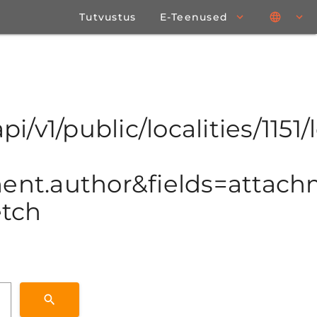
Tutvustus
E-Teenused
i/v1/public/localities/1151/l
t.author&fields=attachme
etch