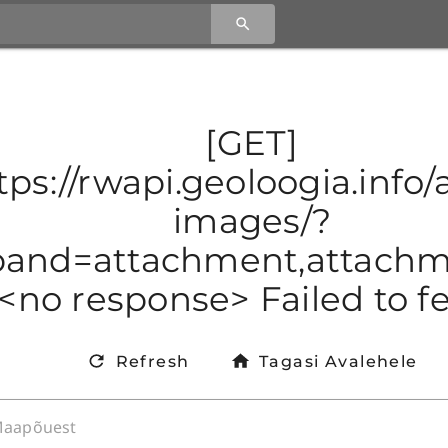
[GET]
tps://rwapi.geoloogia.info/ap
images/?
and=attachment,attachmen
<no response> Failed to f
Refresh
Tagasi Avalehele