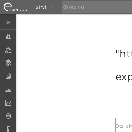
Sirvi
Peida menüü
Eksemplarid
Taksonid
"ht
Stratigraafia
exp
Fotoarhiiv
Proovid
Laboriandmed
Andmesetid
Analüüsid