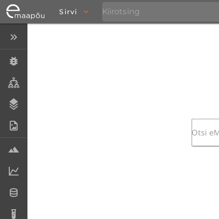
Sirvi
Peida menüü
Eksemplarid
Taksonid
Stratigraafia
Fotoarhiiv
Proovid
Laboriandmed
Andmesetid
Analüüsid