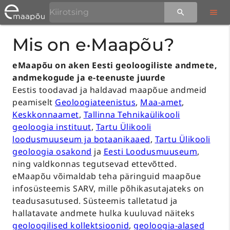
Mis on e·Maapõu?
eMaapõu on aken Eesti geoloogiliste andmete,
andmekogude ja e-teenuste juurde
Eestis toodavad ja haldavad maapõue andmeid
peamiselt
Geoloogiateenistus
,
Maa-amet
,
Keskkonnaamet
,
Tallinna Tehnikaülikooli
geoloogia instituut
,
Tartu Ülikooli
loodusmuuseum ja botaanikaaed
,
Tartu Ülikooli
geoloogia osakond
ja
Eesti Loodusmuuseum
,
ning valdkonnas tegutsevad ettevõtted.
eMaapõu võimaldab teha päringuid maapõue
infosüsteemis SARV, mille põhikasutajateks on
teadusasutused. Süsteemis talletatud ja
hallatavate andmete hulka kuuluvad näiteks
geoloogilised kollektsioonid
,
geoloogia-alased