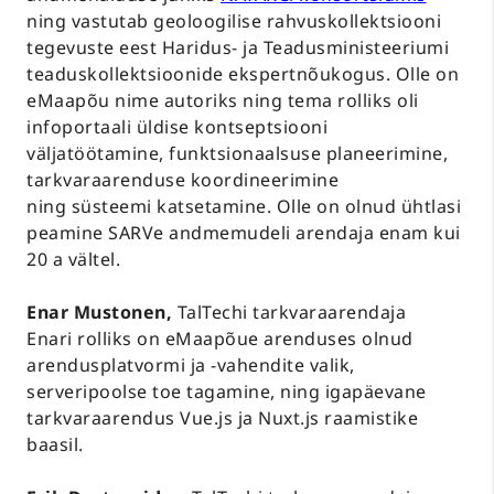
ning vastutab geoloogilise rahvuskollektsiooni
tegevuste eest Haridus- ja Teadusministeeriumi
teaduskollektsioonide ekspertnõukogus. Olle on
eMaapõu nime autoriks ning tema rolliks oli
infoportaali üldise kontseptsiooni
väljatöötamine, funktsionaalsuse planeerimine,
tarkvaraarenduse koordineerimine
ning süsteemi katsetamine. Olle on olnud ühtlasi
peamine SARVe andmemudeli arendaja enam kui
20 a vältel.
Enar Mustonen,
TalTechi tarkvaraarendaja
Enari rolliks on eMaapõue arenduses olnud
arendusplatvormi ja -vahendite valik,
serveripoolse toe tagamine, ning igapäevane
tarkvaraarendus Vue.js ja Nuxt.js raamistike
baasil.