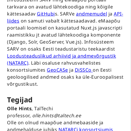
tarkvara on avatud lähtekoodiga ning kõigile
kättesaadav
GitHubi
s. SARVe
andmemudel
ja
API-
liides
on samuti vabalt kättesaadavad. eMaapõu
portaali loomisel on kasutatud Nuxt.js javascripti
raamistikku jt avatud lähtekoodiga komponente
(Django, Solr, GeoServer, Vue.js). Infosüsteem
SARV on osaks Eesti teadustaristu teekaardist
Loodusteaduslikud arhiivid ja andmevõrgustik
(NATARC)
. Läbi osaluse rahvusvahelistes
konsortsiumites
GeoCASe
ja
DiSSCo
on Eesti
geoloogilised andmed osaks ka üle-Euroopalisest
võrgustikust.
Tegijad
Olle Hints
, TalTechi
professor,
olle.hints@taltech.ee
Olle on olnud maapõue andmebaaside ja
andmehalduse juhiks
NATARCi konsortsiumis