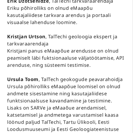
Erik Dzotsenidze
, TalTechi tarkvaraarendaja
Eriku põhirolliks on olnud eMaapõu
kasutajaliidese tarkvara arendus ja portaali
visuaalse lahenduse loomine.
Kristjan Urtson
, TalTechi geoloogia ekspert ja
tarkvaraarendaja
Kristjani panus eMaapõue arendusse on olnud
peamiselt läbi fuktsionaaluse väljatöötamise, API
arenduse, ning süsteemi testimise.
Ursula Toom
, TalTech geokogude peavarahoidja
Ursula põhirolliks eMaapõue loomisel on olnud
andmete sisestamine ning kasutajaliidese
funktsionaalsuse kavandamine ja testimine.
Lisaks on SARVe ja eMaaõue arendamisel,
katsetamisel ja andmetega varustamisel kaasa
löönud paljud TalTechi, Tartu Ülikooli, Eesti
Loodusmuuseumi ja Eesti Geoloogiateenistuse