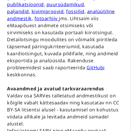
publikatsioonid
,
puursüdamikud
,
paljandid
,
kivimiproovid
,
fossiilid
,
analüütiline
andmestik
,
fotoarhiiv
jms. Lihtsaim viis
eMaapõuest andmete otsimiseks või
sirvimiseks on kasutada portaali kiirotsingut.
Detailotsingu moodulites on võimalik piiritleda
täpsemad päringukriteeriumid, kasutada
kaardiotsingut, kuvada pildifaile, ning andmeid
eksportida ja analüüsida. Rakenduse
probleemidest saab raporteerida
GitHubi
keskkonnas.
Avaandmed ja avatud tarkvaraarendus
Valdav osa SARVes talletatud andmestikust on
kõigile vabalt kättesaadav ning kasutatav nn CC
BY-SA litsentsi alusel - kasutamisel on kohustus
viidata allikale ja levitada andmeid samadel
alustel.
Infosüsteemi SARV ning eMaapõu portaali