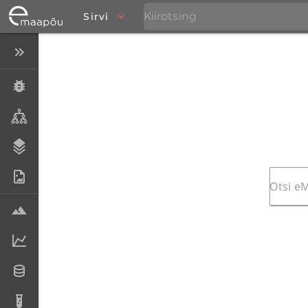
Sirvi
Peida menüü
Eksemplarid
Taksonid
Stratigraafia
Fotoarhiiv
Proovid
Laboriandmed
Andmesetid
Analüüsid