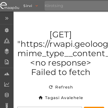
Sirvi
Peida menüü
Eksemplarid
[GET]
Taksonid
"https://rwapi.geoloo
mime_type__content_t
Stratigraafia
<no response>
Fotoarhiiv
Failed to fetch
Proovid
Laboriandmed
Refresh
Andmesetid
Tagasi Avalehele
Analüüsid