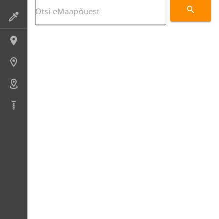
Preparaadid
Lokaliteedid
Uuringupunktid
Alad
Puursüdamikud