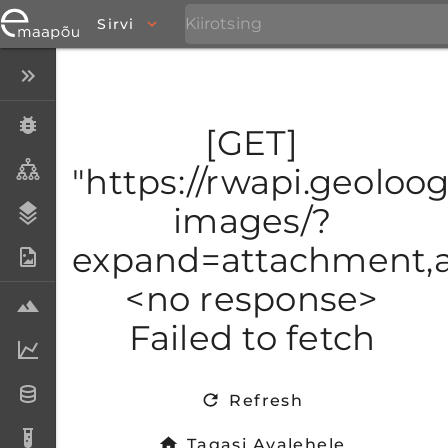
Sirvi
Peida menüü
Eksemplarid
[GET]
Taksonid
"https://rwapi.geoloogi
images/?
Stratigraafia
expand=attachment,at
Fotoarhiiv
<no response>
Proovid
Failed to fetch
Laboriandmed
Andmesetid
Refresh
Analüüsid
Tagasi Avalehele