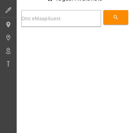
Preparaadid
Lokaliteedid
Uuringupunktid
Alad
Puursüdamikud