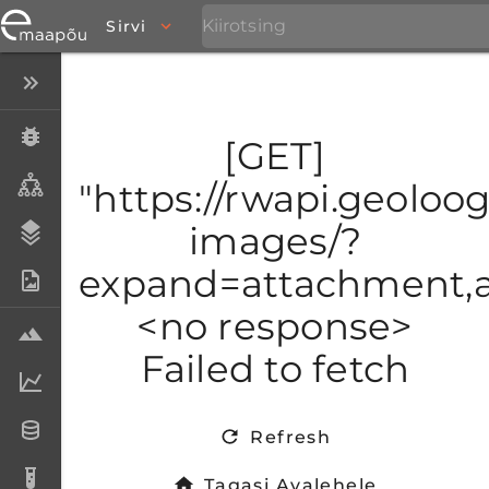
Sirvi
Peida menüü
Eksemplarid
[GET]
Taksonid
"https://rwapi.geoloogi
images/?
Stratigraafia
expand=attachment,at
Fotoarhiiv
<no response>
Proovid
Failed to fetch
Laboriandmed
Andmesetid
Refresh
Analüüsid
Tagasi Avalehele