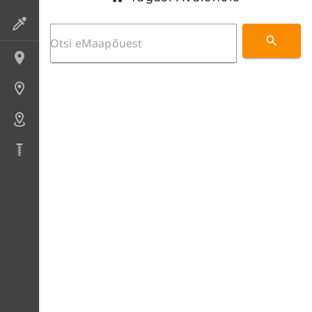
Preparaadid
Lokaliteedid
Uuringupunktid
Alad
Puursüdamikud