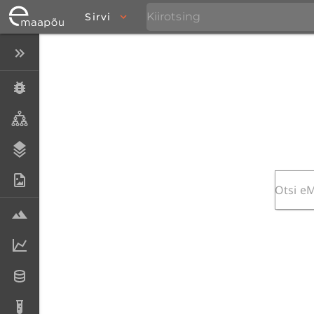
Sirvi
Peida menüü
Eksemplarid
Taksonid
Stratigraafia
Fotoarhiiv
Proovid
Laboriandmed
Andmesetid
Analüüsid