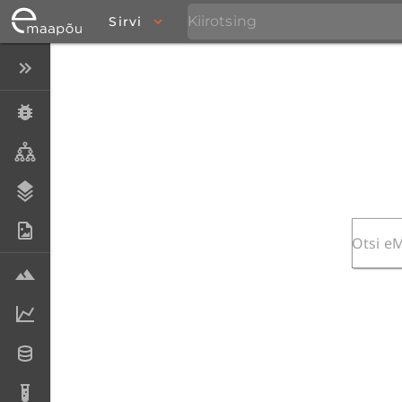
Sirvi
Peida menüü
Eksemplarid
Taksonid
Stratigraafia
Fotoarhiiv
Proovid
Laboriandmed
Andmesetid
Analüüsid