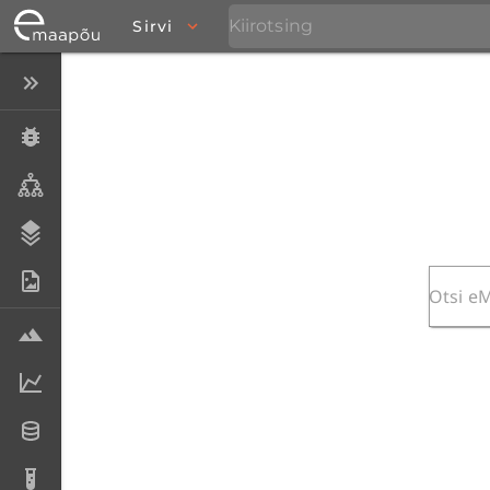
Sirvi
Peida menüü
Eksemplarid
Taksonid
Stratigraafia
Fotoarhiiv
Proovid
Laboriandmed
Andmesetid
Analüüsid