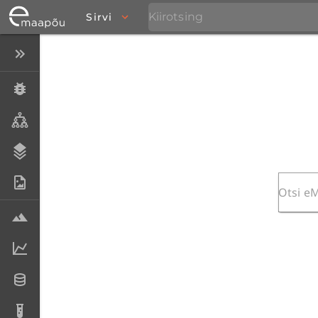
Sirvi
Peida menüü
Eksemplarid
Taksonid
Stratigraafia
Fotoarhiiv
Proovid
Laboriandmed
Andmesetid
Analüüsid