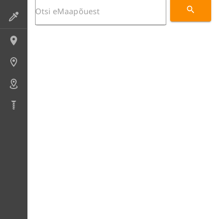
Preparaadid
Lokaliteedid
Uuringupunktid
Alad
Puursüdamikud