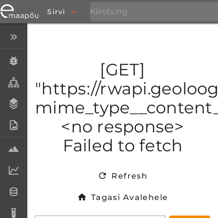
Sirvi
Peida menüü
Eksemplarid
[GET]
Taksonid
"https://rwapi.geoloog
mime_type__content_t
Stratigraafia
<no response>
Fotoarhiiv
Failed to fetch
Proovid
Laboriandmed
Refresh
Andmesetid
Tagasi Avalehele
Analüüsid