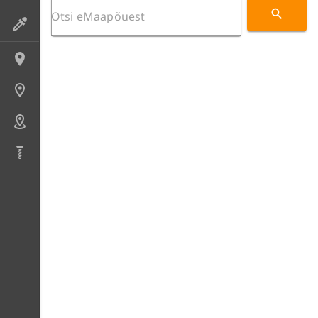
Preparaadid
Lokaliteedid
Uuringupunktid
Alad
Puursüdamikud