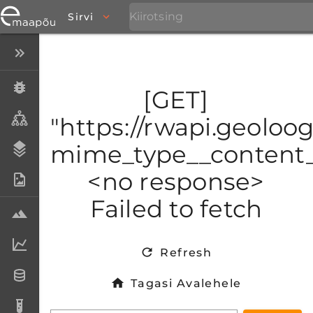
Sirvi
Peida menüü
Eksemplarid
[GET]
Taksonid
"https://rwapi.geoloo
mime_type__content_t
Stratigraafia
<no response>
Fotoarhiiv
Failed to fetch
Proovid
Laboriandmed
Refresh
Andmesetid
Tagasi Avalehele
Analüüsid