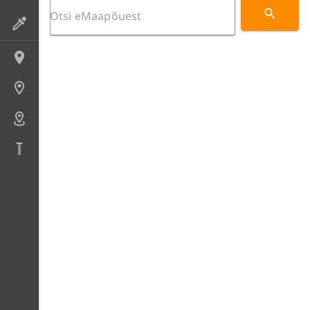
Preparaadid
Lokaliteedid
Uuringupunktid
Alad
Puursüdamikud