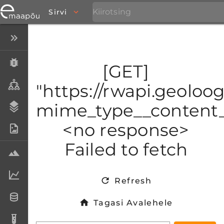
Sirvi
Peida menüü
Eksemplarid
[GET]
Taksonid
"https://rwapi.geoloo
mime_type__content_t
Stratigraafia
<no response>
Fotoarhiiv
Failed to fetch
Proovid
Laboriandmed
Refresh
Andmesetid
Tagasi Avalehele
Analüüsid