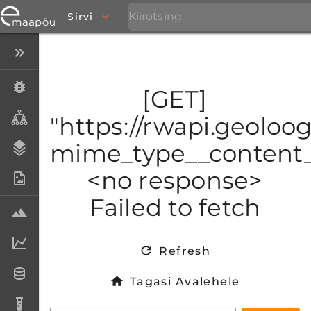
Sirvi
Peida menüü
Eksemplarid
[GET]
Taksonid
"https://rwapi.geoloo
mime_type__content_t
Stratigraafia
<no response>
Fotoarhiiv
Failed to fetch
Proovid
Laboriandmed
Refresh
Andmesetid
Tagasi Avalehele
Analüüsid