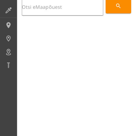
Preparaadid
Lokaliteedid
Uuringupunktid
Alad
Puursüdamikud