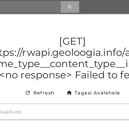
[GET]
tps://rwapi.geoloogia.inf
e_type__content_type__is
<no response> Failed to f
Refresh
Tagasi Avalehele