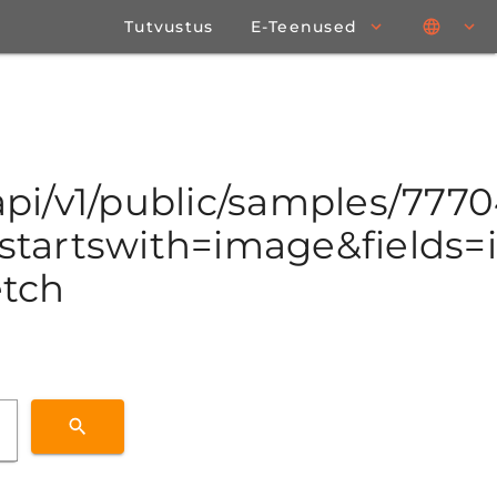
Tutvustus
E-Teenused
o/api/v1/public/samples/77
tartswith=image&fields=id
etch