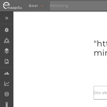
Sirvi
Peida menüü
Eksemplarid
Taksonid
"ht
mim
Stratigraafia
Fotoarhiiv
Proovid
Laboriandmed
Andmesetid
Analüüsid