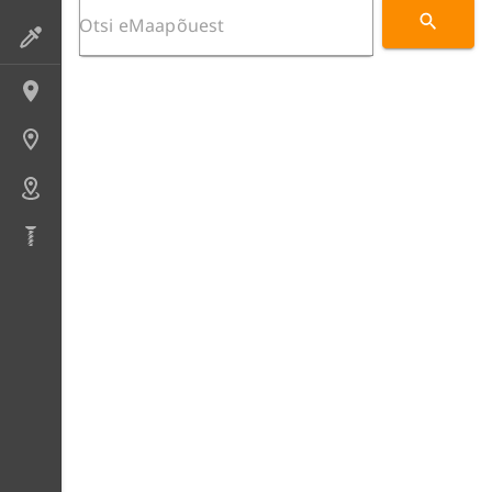
Preparaadid
Lokaliteedid
Uuringupunktid
Alad
Puursüdamikud