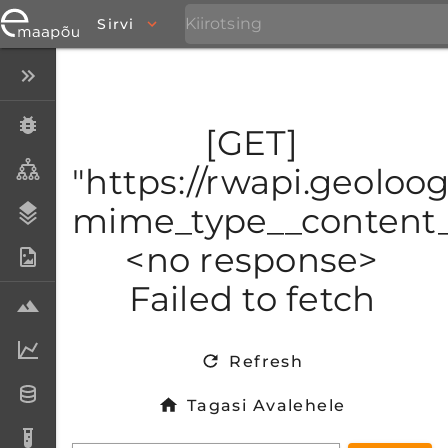
Sirvi
Peida menüü
Eksemplarid
[GET]
Taksonid
"https://rwapi.geoloo
mime_type__content_t
Stratigraafia
<no response>
Fotoarhiiv
Failed to fetch
Proovid
Laboriandmed
Refresh
Andmesetid
Tagasi Avalehele
Analüüsid