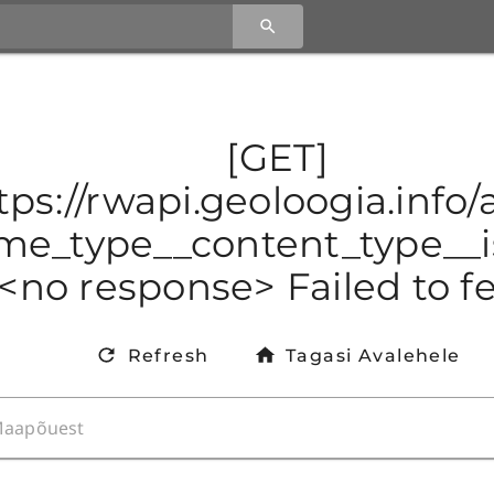
[GET]
tps://rwapi.geoloogia.info
e_type__content_type__is
<no response> Failed to f
Refresh
Tagasi Avalehele