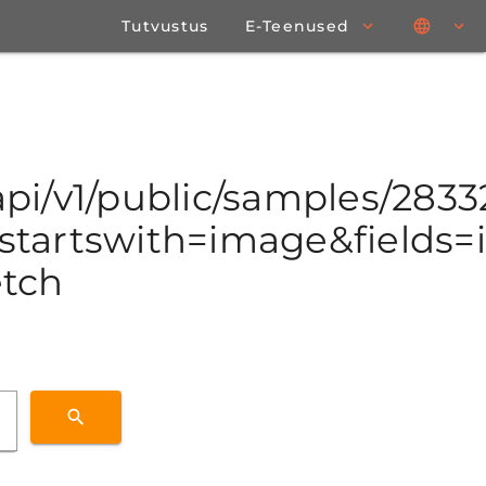
Tutvustus
E-Teenused
/api/v1/public/samples/283
tartswith=image&fields=id
etch