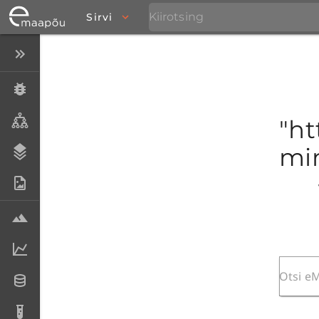
Sirvi
Peida menüü
Eksemplarid
Taksonid
"ht
mim
Stratigraafia
Fotoarhiiv
Proovid
Laboriandmed
Andmesetid
Analüüsid