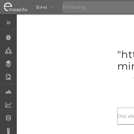
Sirvi
Peida menüü
Eksemplarid
Taksonid
"ht
mim
Stratigraafia
Fotoarhiiv
Proovid
Laboriandmed
Andmesetid
Analüüsid