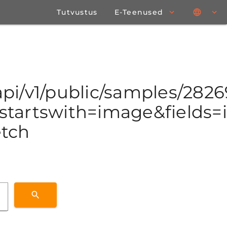
Tutvustus
E-Teenused
/api/v1/public/samples/28
tartswith=image&fields=id
etch