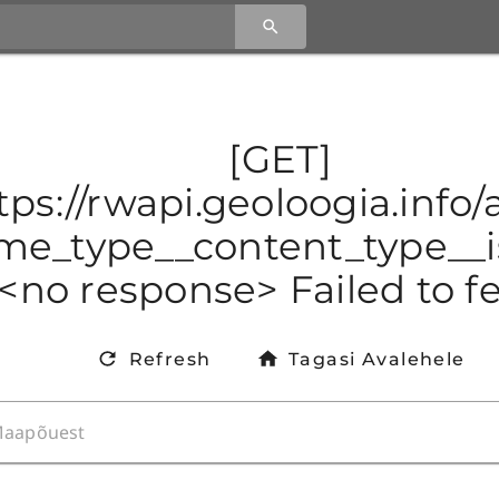
[GET]
tps://rwapi.geoloogia.info
e_type__content_type__is
<no response> Failed to f
Refresh
Tagasi Avalehele