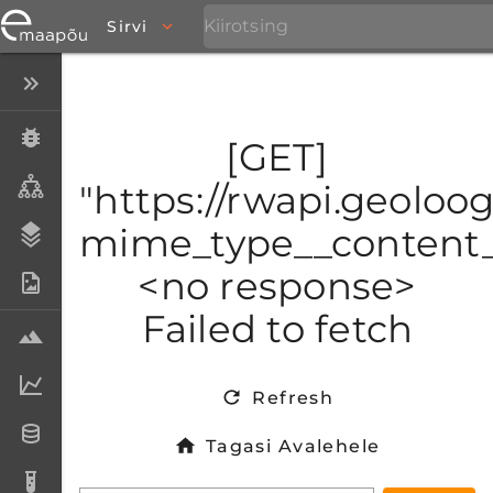
Sirvi
Peida menüü
Eksemplarid
[GET]
Taksonid
"https://rwapi.geoloo
mime_type__content_t
Stratigraafia
<no response>
Fotoarhiiv
Failed to fetch
Proovid
Laboriandmed
Refresh
Andmesetid
Tagasi Avalehele
Analüüsid