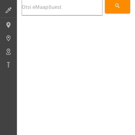
Preparaadid
Lokaliteedid
Uuringupunktid
Alad
Puursüdamikud