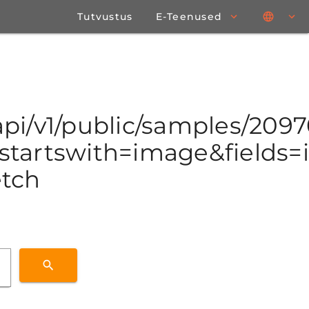
Tutvustus
E-Teenused
o/api/v1/public/samples/20
tartswith=image&fields=id
etch