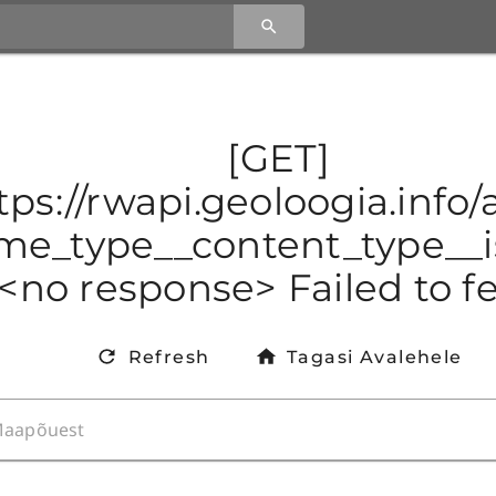
[GET]
tps://rwapi.geoloogia.inf
e_type__content_type__is
<no response> Failed to f
Refresh
Tagasi Avalehele