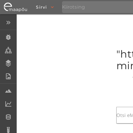
Sirvi
Peida menüü
Eksemplarid
Taksonid
"ht
mim
Stratigraafia
Fotoarhiiv
Proovid
Laboriandmed
Andmesetid
Analüüsid