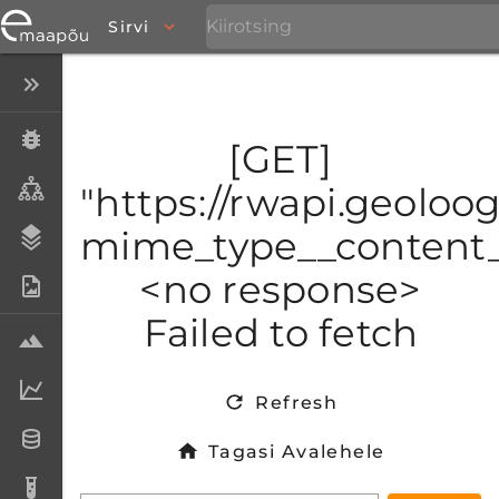
Sirvi
Peida menüü
Eksemplarid
[GET]
Taksonid
"https://rwapi.geoloo
mime_type__content_t
Stratigraafia
<no response>
Fotoarhiiv
Failed to fetch
Proovid
Laboriandmed
Refresh
Andmesetid
Tagasi Avalehele
Analüüsid