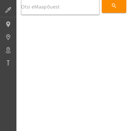
Preparaadid
Lokaliteedid
Uuringupunktid
Alad
Puursüdamikud