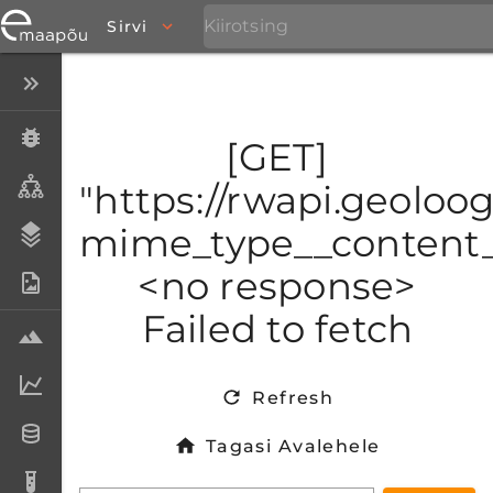
Sirvi
Peida menüü
Eksemplarid
[GET]
Taksonid
"https://rwapi.geoloo
mime_type__content_t
Stratigraafia
<no response>
Fotoarhiiv
Failed to fetch
Proovid
Laboriandmed
Refresh
Andmesetid
Tagasi Avalehele
Analüüsid