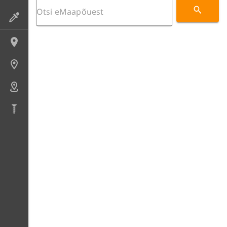
Preparaadid
Lokaliteedid
Uuringupunktid
Alad
Puursüdamikud