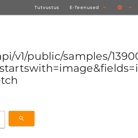
Tutvustus
E-Teenused
/api/v1/public/samples/13
tartswith=image&fields=id
etch