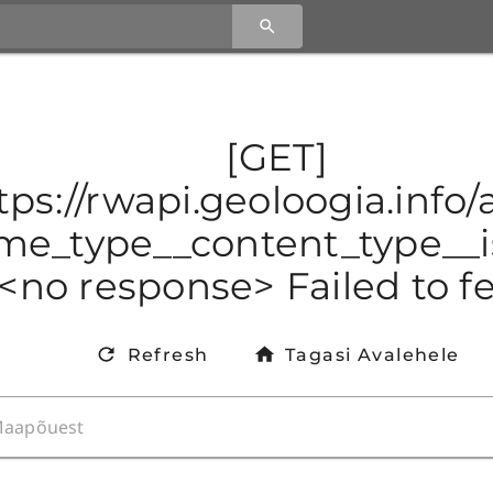
[GET]
tps://rwapi.geoloogia.info
e_type__content_type__is
<no response> Failed to f
Refresh
Tagasi Avalehele