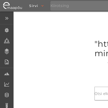
Sirvi
Peida menüü
Eksemplarid
Taksonid
"ht
mim
Stratigraafia
Fotoarhiiv
Proovid
Laboriandmed
Andmesetid
Analüüsid