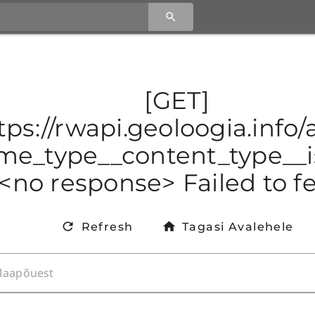
[GET]
tps://rwapi.geoloogia.info
e_type__content_type__is
<no response> Failed to f
Refresh
Tagasi Avalehele