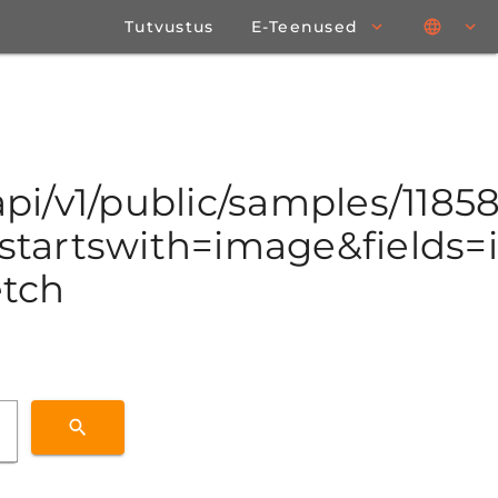
Tutvustus
E-Teenused
/api/v1/public/samples/118
tartswith=image&fields=id
etch