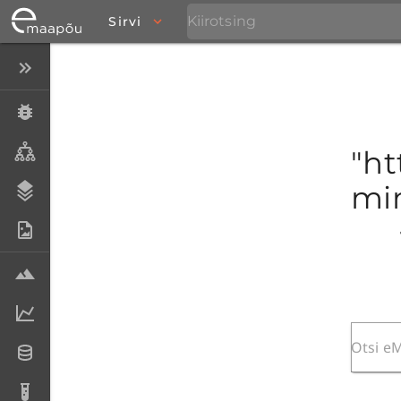
Sirvi
Peida menüü
Eksemplarid
Taksonid
"ht
mim
Stratigraafia
Fotoarhiiv
Proovid
Laboriandmed
Andmesetid
Analüüsid