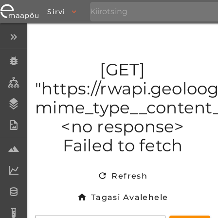
Sirvi
Peida menüü
Eksemplarid
[GET]
Taksonid
"https://rwapi.geoloo
mime_type__content_t
Stratigraafia
<no response>
Fotoarhiiv
Failed to fetch
Proovid
Laboriandmed
Refresh
Andmesetid
Tagasi Avalehele
Analüüsid