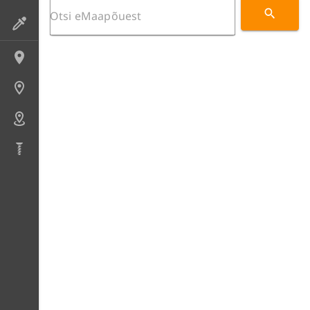
Preparaadid
Lokaliteedid
Uuringupunktid
Alad
Puursüdamikud