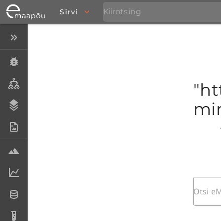
Sirvi
Peida menüü
Eksemplarid
Taksonid
"ht
mim
Stratigraafia
Fotoarhiiv
Proovid
Laboriandmed
Andmesetid
Analüüsid