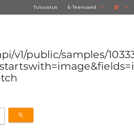
Tutvustus
E-Teenused
/api/v1/public/samples/103
tartswith=image&fields=id
etch