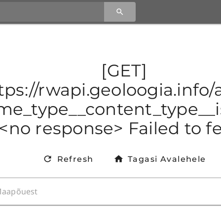
[GET]
tps://rwapi.geoloogia.info
e_type__content_type__is
<no response> Failed to f
Refresh
Tagasi Avalehele