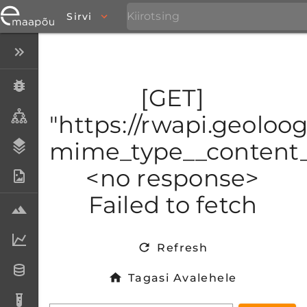
Sirvi
Peida menüü
Eksemplarid
[GET]
Taksonid
"https://rwapi.geoloog
mime_type__content_t
Stratigraafia
<no response>
Fotoarhiiv
Failed to fetch
Proovid
Laboriandmed
Refresh
Andmesetid
Tagasi Avalehele
Analüüsid