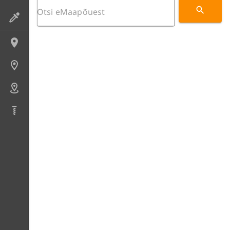
Preparaadid
Lokaliteedid
Uuringupunktid
Alad
Puursüdamikud