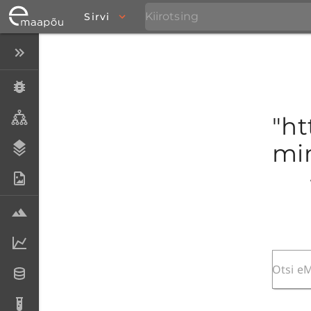
Sirvi
Peida menüü
Eksemplarid
Taksonid
"ht
mim
Stratigraafia
Fotoarhiiv
Proovid
Laboriandmed
Andmesetid
Analüüsid