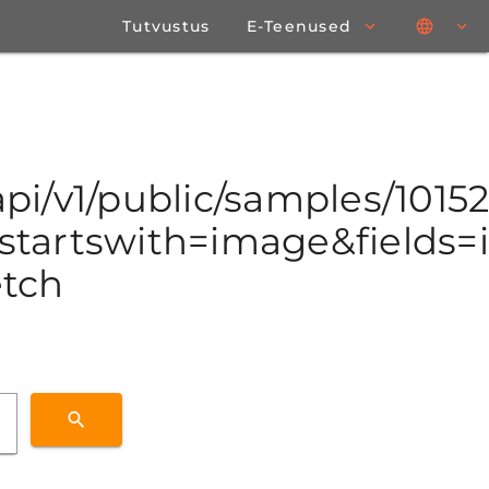
Tutvustus
E-Teenused
/api/v1/public/samples/101
tartswith=image&fields=id
etch