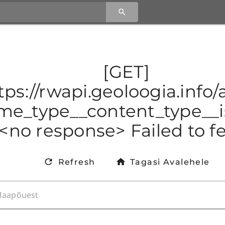
[GET]
tps://rwapi.geoloogia.info
e_type__content_type__is
<no response> Failed to f
Refresh
Tagasi Avalehele