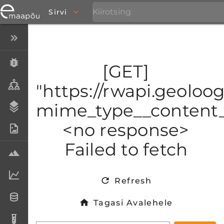
Sirvi
Peida menüü
Eksemplarid
[GET]
Taksonid
"https://rwapi.geoloog
mime_type__content_t
Stratigraafia
<no response>
Fotoarhiiv
Failed to fetch
Proovid
Laboriandmed
Refresh
Andmesetid
Tagasi Avalehele
Analüüsid