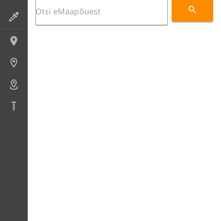
Preparaadid
Lokaliteedid
Uuringupunktid
Alad
Puursüdamikud