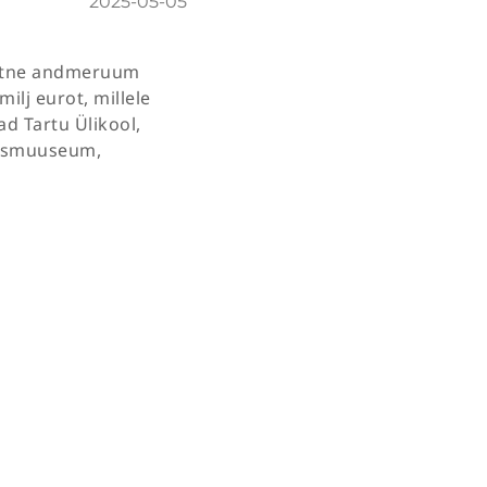
2025-05-05
 ühtne andmeruum
ilj eurot, millele
d Tartu Ülikool,
odusmuuseum,