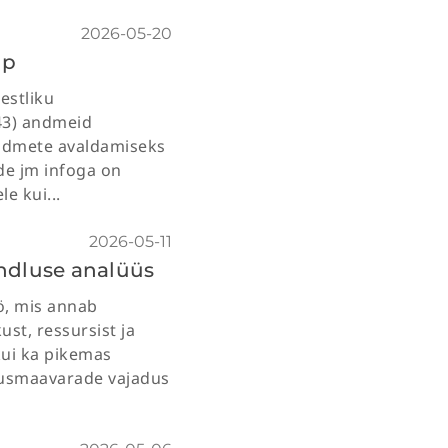
2026-05-20
üp
estliku
43) andmeid
ndmete avaldamiseks
de jm infoga on
le kui...
2026-05-11
ndluse analüüs
ö, mis annab
st, ressursist ja
kui ka pikemas
itusmaavarade vajadus