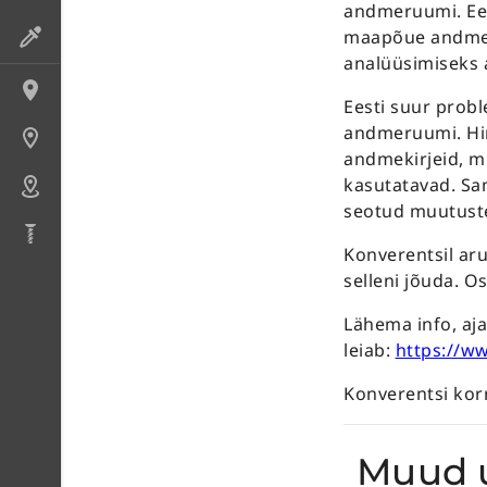
andmeruumi. Eest
maapõue andmer
Preparaadid
analüüsimiseks a
Lokaliteedid
Eesti suur prob
andmeruumi. Hin
Uuringupunktid
andmekirjeid, mi
kasutatavad. Sa
Alad
seotud muutust
Puursüdamikud
Konverentsil aru
selleni jõuda. O
Lähema info, aj
leiab:
https://w
Konverentsi kor
Muud 