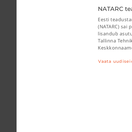
NATARC tea
Eesti teadust
(NATARC) sai p
lisandub asut
Tallinna Tehni
Keskkonnaamet
Vaata uudisei