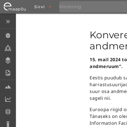
Sirvi
Peida menüü
Konvere
Eksemplarid
andme
Taksonid
15. mail 2024 
Stratigraafia
andmeruum".
Fotoarhiiv
Eestis puudub sa
harrastusuurija
Proovid
suur osa andmein
sageli nii.
Laboriandmed
Euroopa riigid 
Andmesetid
Tänaseks on ole
Information Fac
Analüüsid