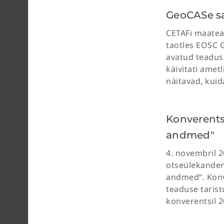
GeoCASe s
CETAFi maatead
taotles EOSC 
avatud teaduse
käivitati amet
näitavad, kuid
Konverents
andmed"
4. novembril 2
otseülekanden
andmed“. Konv
teaduse taris
konverentsil 2