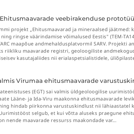
 Ehitusmaavarade veebirakenduse prototü
mi projekt „Ehitusmaavarad ja mineraalsed jäätmed: k
ning ringse väärindamise võimalused Eestis" (TEM-TA1
TARC maapõue andmehaldusplatvormil SARV. Projekti a
s riikliku maavarade registri, geoloogiliste andmekogu
seisev kasutajaliides nii erialaspetsialistidele, üliõpilaste
valmis Virumaa ehitusmaavarade varustuski
ateenistuses (EGT) sai valmis üldgeoloogilise uurimistö
aate Lääne- ja Ida-Viru maakonna ehitusmaavarade leviku
ing hindab piirkonna varustuskindlust nii lähiaastatel 
 Uurimistööst selgub, et kui võtta aluseks praegune eh
s on nende maavarade ressurss maakondade var...