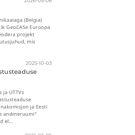
2026-05-06
ikaaiaga (Belgia)
stik GeoCASe Euroopa
Geodera projekt
sutusjuhud, mis
2025-10-03
astusteaduse
s ja UTTVs
astusteaduse
nakomisjon ja Eesti
tse andmeruumi“
 el...