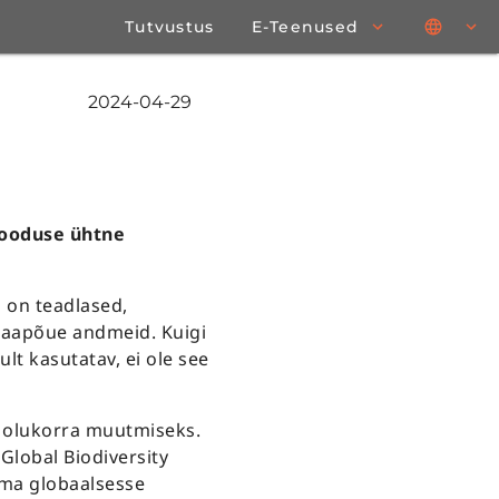
Tutvustus
E-Teenused
2024-04-29
looduse ühtne
s on teadlased,
 maapõue andmeid. Kuigi
lt kasutatav, ei ole see
i olukorra muutmiseks.
lobal Biodiversity
ama globaalsesse