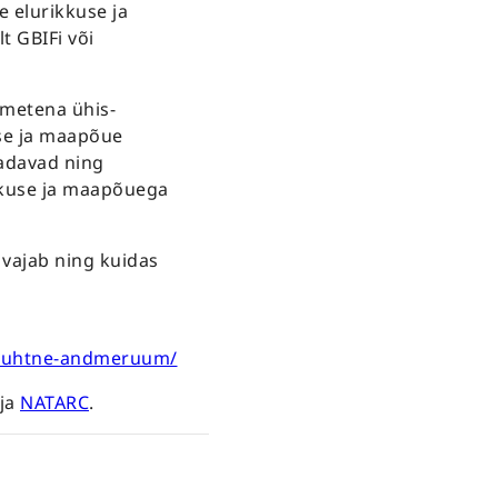
e elurikkuse ja
 GBIFi või
dmetena ühis-
se ja maapõue
aadavad ning
ikkuse ja maapõuega
 vajab ning kuidas
e-uhtne-andmeruum/
 ja
NATARC
.