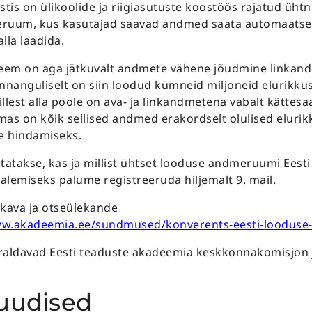
is on ülikoolide ja riigiasutuste koostöös rajatud ühtn
uum, kus kasutajad saavad andmed saata automaatselt
lla laadida.
leem on aga jätkuvalt andmete vähene jõudmine linkan
nanguliselt on siin loodud kümneid miljoneid elurikku
llest alla poole on ava- ja linkandmetena vabalt kättes
mas on kõik sellised andmed erakordselt olulised elur
e hindamiseks.
tatakse, kas ja millist ühtset looduse andmeruumi Eesti
salemiseks palume registreeruda hiljemalt 9. mail.
akava ja otseülekande
ww.akadeemia.ee/sundmused/konverents-eesti-loodus
raldavad Eesti teaduste akadeemia keskkonnakomisjon
uudised