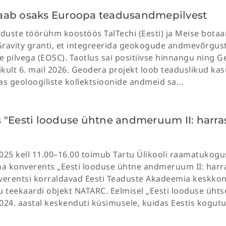
aab osaks Euroopa teadusandmepilvest
uste töörühm koostöös TalTechi (Eesti) ja Meise botaan
Gravity granti, et integreerida geokogude andmevõrgu
 pilvega (EOSC). Taotlus sai positiivse hinnangu ning 
likult 6. mail 2026. Geodera projekt loob teaduslikud ka
as geoloogiliste kollektsioonide andmeid sa...
 "Eesti looduse ühtne andmeruum II: harr
025 kell 11.00–16.00 toimub Tartu Ülikooli raamatukogu
a konverents „Eesti looduse ühtne andmeruum II: harr
erentsi korraldavad Eesti Teaduste Akadeemia keskkon
tu teekaardi objekt NATARC. Eelmisel „Eesti looduse üh
024. aastal keskenduti küsimusele, kuidas Eestis kogutud