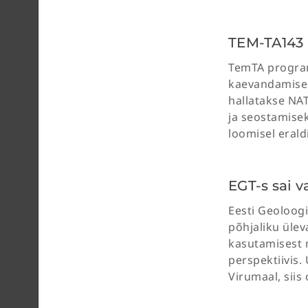
TEM-TA143
TemTA program
kaevandamise 
hallatakse NA
ja seostamisek
loomisel eraldi
EGT-s sai 
Eesti Geoloogi
põhjaliku ülev
kasutamisest n
perspektiivis.
Virumaal, sii