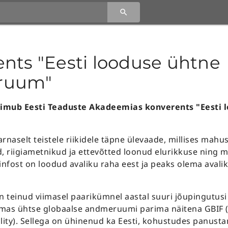
nts "Eesti looduse ühtne
ruum"
toimub Eesti Teaduste Akadeemias konverents "Eesti 
rnaselt teistele riikidele täpne ülevaade, millises mahu
d, riigiametnikud ja ettevõtted loonud elurikkuse ning
fost on loodud avaliku raha eest ja peaks olema avaliku
on teinud viimasel paarikümnel aastal suuri jõupingutus
mas ühtse globaalse andmeruumi parima näitena GBIF (G
ility). Sellega on ühinenud ka Eesti, kohustudes panust