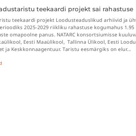
dustaristu teekaardi projekt sai rahastuse
aristu teekaardi projekt Loodusteaduslikud arhiivid ja
erioodiks 2025-2029 riikliku rahastuse kogumahus 1.95 m
uste omapoolne panus. NATARC konsortsiumisse kuuluva
kaülikool, Eesti Maaülikool, Tallinna Ülikool, Eesti Lo
 ja Keskkonnaagentuur. Taristu eesmärgiks on elur...
d