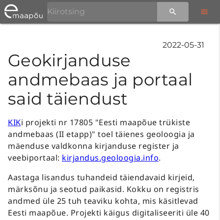
2022-05-31
Geokirjanduse
andmebaas ja portaal
said täiendust
KIK
i projekti nr 17805 "Eesti maapõue trükiste
andmebaas (II etapp)" toel täienes geoloogia ja
mäenduse valdkonna kirjanduse register ja
veebiportaal:
kirjandus.geoloogia.info
.
Aastaga lisandus tuhandeid täiendavaid kirjeid,
märksõnu ja seotud paikasid. Kokku on registris
andmed üle 25 tuh teaviku kohta, mis käsitlevad
Eesti maapõue. Projekti käigus digitaliseeriti üle 40