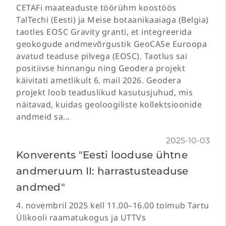
CETAFi maateaduste töörühm koostöös
TalTechi (Eesti) ja Meise botaanikaaiaga (Belgia)
taotles EOSC Gravity granti, et integreerida
geokogude andmevõrgustik GeoCASe Euroopa
avatud teaduse pilvega (EOSC). Taotlus sai
positiivse hinnangu ning Geodera projekt
käivitati ametlikult 6. mail 2026. Geodera
projekt loob teaduslikud kasutusjuhud, mis
näitavad, kuidas geoloogiliste kollektsioonide
andmeid sa...
2025-10-03
Konverents "Eesti looduse ühtne
andmeruum II: harrastusteaduse
andmed"
4. novembril 2025 kell 11.00–16.00 toimub Tartu
Ülikooli raamatukogus ja UTTVs