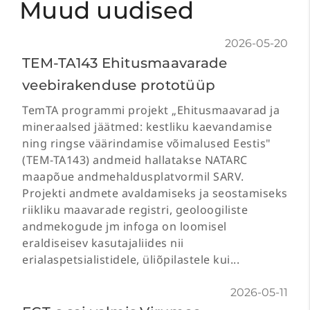
Muud uudised
2026-05-20
TEM-TA143 Ehitusmaavarade
veebirakenduse prototüüp
TemTA programmi projekt „Ehitusmaavarad ja
mineraalsed jäätmed: kestliku kaevandamise
ning ringse väärindamise võimalused Eestis"
(TEM-TA143) andmeid hallatakse NATARC
maapõue andmehaldusplatvormil SARV.
Projekti andmete avaldamiseks ja seostamiseks
riikliku maavarade registri, geoloogiliste
andmekogude jm infoga on loomisel
eraldiseisev kasutajaliides nii
erialaspetsialistidele, üliõpilastele kui...
2026-05-11