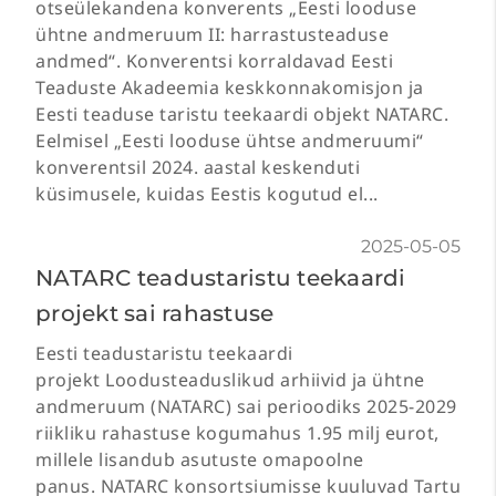
otseülekandena konverents „Eesti looduse
ühtne andmeruum II: harrastusteaduse
andmed“. Konverentsi korraldavad Eesti
Teaduste Akadeemia keskkonnakomisjon ja
Eesti teaduse taristu teekaardi objekt NATARC.
Eelmisel „Eesti looduse ühtse andmeruumi“
konverentsil 2024. aastal keskenduti
küsimusele, kuidas Eestis kogutud el...
2025-05-05
NATARC teadustaristu teekaardi
projekt sai rahastuse
Eesti teadustaristu teekaardi
projekt Loodusteaduslikud arhiivid ja ühtne
andmeruum (NATARC) sai perioodiks 2025-2029
riikliku rahastuse kogumahus 1.95 milj eurot,
millele lisandub asutuste omapoolne
panus. NATARC konsortsiumisse kuuluvad Tartu