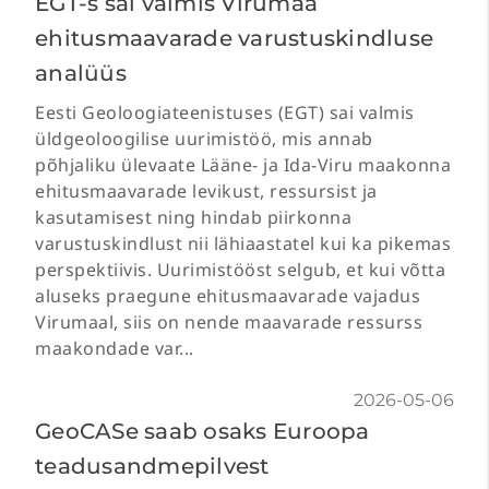
EGT-s sai valmis Virumaa
ehitusmaavarade varustuskindluse
analüüs
Eesti Geoloogiateenistuses (EGT) sai valmis
üldgeoloogilise uurimistöö, mis annab
põhjaliku ülevaate Lääne- ja Ida-Viru maakonna
ehitusmaavarade levikust, ressursist ja
kasutamisest ning hindab piirkonna
varustuskindlust nii lähiaastatel kui ka pikemas
perspektiivis. Uurimistööst selgub, et kui võtta
aluseks praegune ehitusmaavarade vajadus
Virumaal, siis on nende maavarade ressurss
maakondade var...
2026-05-06
GeoCASe saab osaks Euroopa
teadusandmepilvest