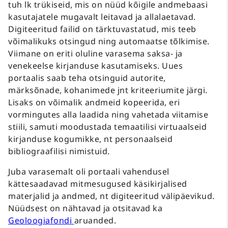
tuh lk trükiseid, mis on nüüd kõigile andmebaasi
kasutajatele mugavalt leitavad ja allalaetavad.
Digiteeritud failid on tärktuvastatud, mis teeb
võimalikuks otsingud ning automaatse tõlkimise.
Viimane on eriti oluline varasema saksa- ja
venekeelse kirjanduse kasutamiseks. Uues
portaalis saab teha otsinguid autorite,
märksõnade, kohanimede jnt kriteeriumite järgi.
Lisaks on võimalik andmeid kopeerida, eri
vormingutes alla laadida ning vahetada viitamise
stiili, samuti moodustada temaatilisi virtuaalseid
kirjanduse kogumikke, nt personaalseid
bibliograafilisi nimistuid.
Juba varasemalt oli portaali vahendusel
kättesaadavad mitmesugused käsikirjalised
materjalid ja andmed, nt digiteeritud välipäevikud.
Nüüdsest on nähtavad ja otsitavad ka
Geoloogiafondi
aruanded.