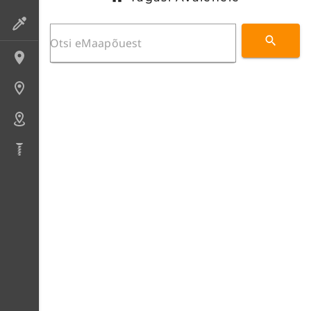
Preparaadid
Lokaliteedid
Uuringupunktid
Alad
Puursüdamikud