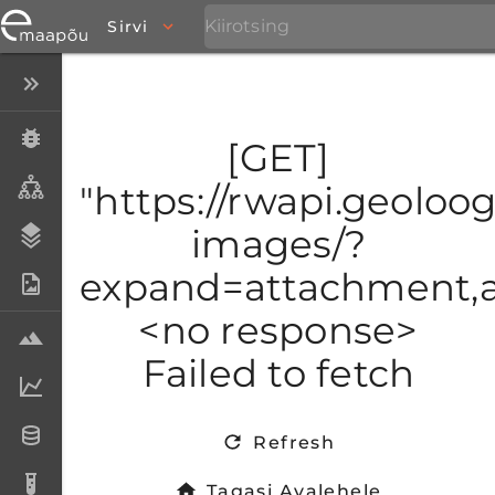
Sirvi
Peida menüü
Eksemplarid
[GET]
Taksonid
"https://rwapi.geoloogi
images/?
Stratigraafia
expand=attachment,at
Fotoarhiiv
<no response>
Proovid
Failed to fetch
Laboriandmed
Andmesetid
Refresh
Analüüsid
Tagasi Avalehele