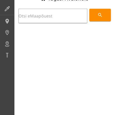
Preparaadid
Lokaliteedid
Uuringupunktid
Alad
Puursüdamikud