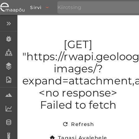
Sirvi
Peida menüü
Eksemplarid
[GET]
Taksonid
"https://rwapi.geoloogi
images/?
Stratigraafia
expand=attachment,at
Fotoarhiiv
<no response>
Proovid
Failed to fetch
Laboriandmed
Andmesetid
Refresh
Analüüsid
Tagasi Avalehele