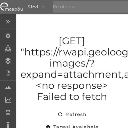
Sirvi
Peida menüü
Eksemplarid
[GET]
Taksonid
"https://rwapi.geoloogi
images/?
Stratigraafia
expand=attachment,at
Fotoarhiiv
<no response>
Proovid
Failed to fetch
Laboriandmed
Andmesetid
Refresh
Analüüsid
Tagasi Avalehele