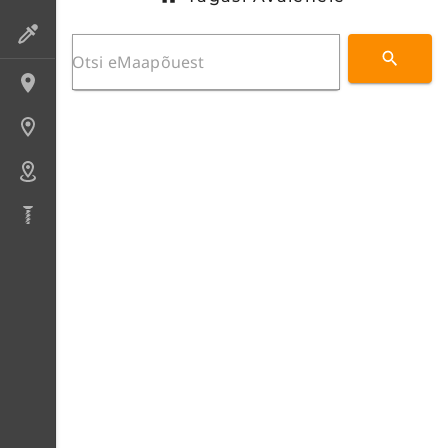
Preparaadid
Lokaliteedid
Uuringupunktid
Alad
Puursüdamikud