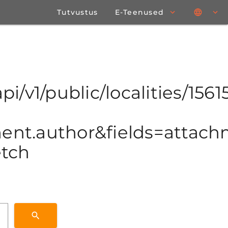
Tutvustus
E-Teenused
i/v1/public/localities/15615
t.author&fields=attachme
etch