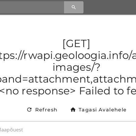
[GET]
tps://rwapi.geoloogia.info/ap
images/?
and=attachment,attachmen
<no response> Failed to f
Refresh
Tagasi Avalehele