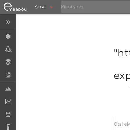
Sirvi
Peida menüü
Eksemplarid
Taksonid
"ht
Stratigraafia
exp
Fotoarhiiv
Proovid
Laboriandmed
Andmesetid
Analüüsid