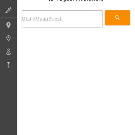
Preparaadid
Lokaliteedid
Uuringupunktid
Alad
Puursüdamikud