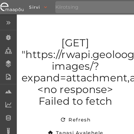
Sirvi
Peida menüü
Eksemplarid
[GET]
Taksonid
"https://rwapi.geoloogi
images/?
Stratigraafia
expand=attachment,at
Fotoarhiiv
<no response>
Proovid
Failed to fetch
Laboriandmed
Andmesetid
Refresh
Analüüsid
Tagasi Avalehele