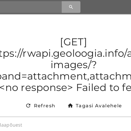
[GET]
tps://rwapi.geoloogia.info/a
images/?
and=attachment,attachmen
<no response> Failed to f
Refresh
Tagasi Avalehele