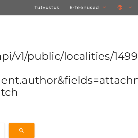
Tutvustus
E-Teenused
pi/v1/public/localities/1499
t.author&fields=attachme
etch