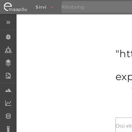
Sirvi
Peida menüü
Eksemplarid
Taksonid
"ht
Stratigraafia
exp
Fotoarhiiv
Proovid
Laboriandmed
Andmesetid
Analüüsid