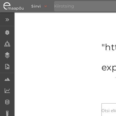
Sirvi
Peida menüü
Eksemplarid
Taksonid
"ht
Stratigraafia
exp
Fotoarhiiv
Proovid
Laboriandmed
Andmesetid
Analüüsid