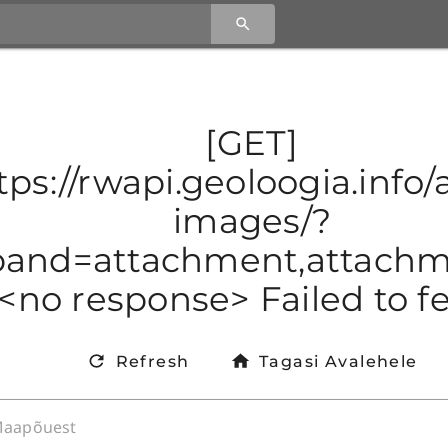
[GET]
tps://rwapi.geoloogia.info/a
images/?
and=attachment,attachmen
<no response> Failed to f
Refresh
Tagasi Avalehele