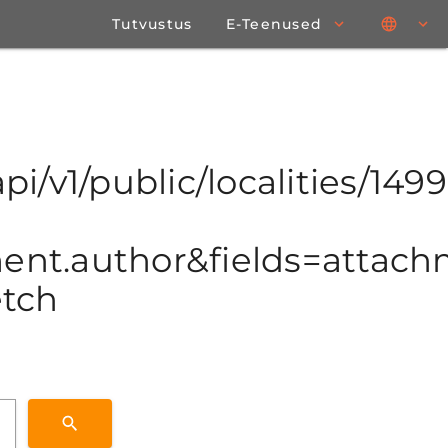
Tutvustus
E-Teenused
pi/v1/public/localities/1499
t.author&fields=attachme
etch