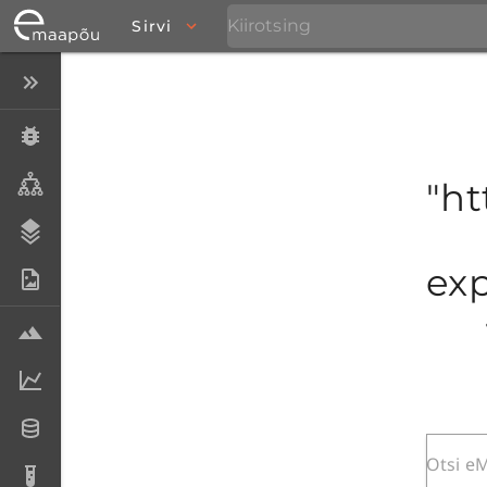
Sirvi
Peida menüü
Eksemplarid
Taksonid
"ht
Stratigraafia
exp
Fotoarhiiv
Proovid
Laboriandmed
Andmesetid
Analüüsid