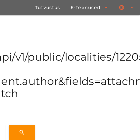
Tutvustus
E-Teenused
pi/v1/public/localities/1220
t.author&fields=attachme
etch