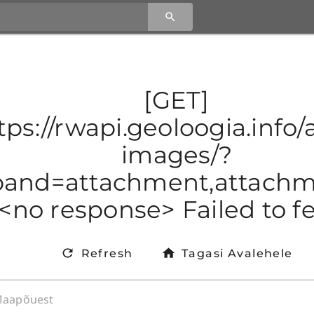
[GET]
tps://rwapi.geoloogia.info/a
images/?
and=attachment,attachmen
<no response> Failed to f
Refresh
Tagasi Avalehele