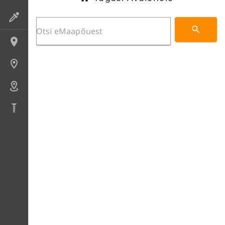
Preparaadid
Lokaliteedid
Uuringupunktid
Alad
Puursüdamikud