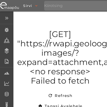
Sirvi
Peida menüü
Eksemplarid
[GET]
Taksonid
"https://rwapi.geoloogi
images/?
Stratigraafia
expand=attachment,at
Fotoarhiiv
<no response>
Proovid
Failed to fetch
Laboriandmed
Andmesetid
Refresh
Analüüsid
Tagasi Avalehele