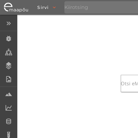
Sirvi
Peida menüü
Eksemplarid
Taksonid
Stratigraafia
Fotoarhiiv
Proovid
Laboriandmed
Andmesetid
Analüüsid