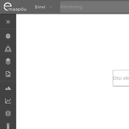
Sirvi
Peida menüü
Eksemplarid
Taksonid
Stratigraafia
Fotoarhiiv
Proovid
Laboriandmed
Andmesetid
Analüüsid