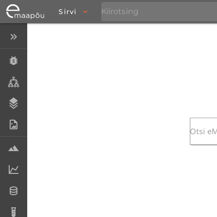
Sirvi
Peida menüü
Eksemplarid
Taksonid
Stratigraafia
Fotoarhiiv
Proovid
Laboriandmed
Andmesetid
Analüüsid