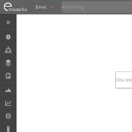
Sirvi
Peida menüü
Eksemplarid
Taksonid
Stratigraafia
Fotoarhiiv
Proovid
Laboriandmed
Andmesetid
Analüüsid