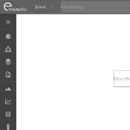
Sirvi
Peida menüü
Eksemplarid
Taksonid
Stratigraafia
Fotoarhiiv
Proovid
Laboriandmed
Andmesetid
Analüüsid