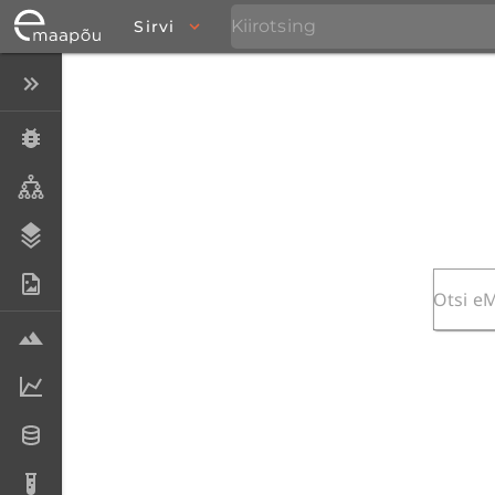
Sirvi
Peida menüü
Eksemplarid
Taksonid
Stratigraafia
Fotoarhiiv
Proovid
Laboriandmed
Andmesetid
Analüüsid